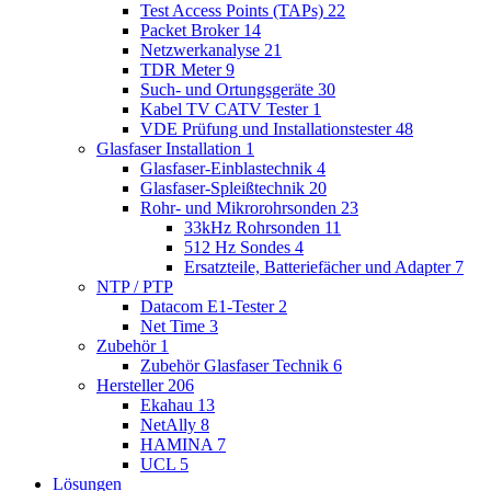
Test Access Points (TAPs)
22
Packet Broker
14
Netzwerkanalyse
21
TDR Meter
9
Such- und Ortungsgeräte
30
Kabel TV CATV Tester
1
VDE Prüfung und Installationstester
48
Glasfaser Installation
1
Glasfaser-Einblastechnik
4
Glasfaser-Spleißtechnik
20
Rohr- und Mikrorohrsonden
23
33kHz Rohrsonden
11
512 Hz Sondes
4
Ersatzteile, Batteriefächer und Adapter
7
NTP / PTP
Datacom E1-Tester
2
Net Time
3
Zubehör
1
Zubehör Glasfaser Technik
6
Hersteller
206
Ekahau
13
NetAlly
8
HAMINA
7
UCL
5
Lösungen