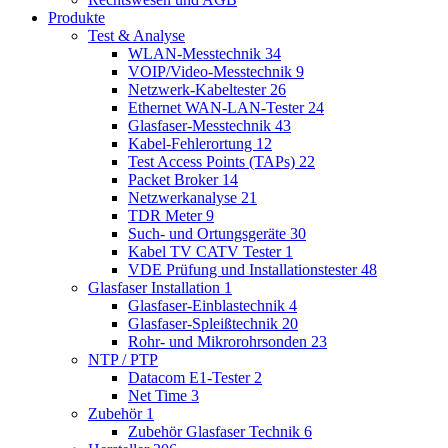
Produkte
Test & Analyse
WLAN-Messtechnik
34
VOIP/Video-Messtechnik
9
Netzwerk-Kabeltester
26
Ethernet WAN-LAN-Tester
24
Glasfaser-Messtechnik
43
Kabel-Fehlerortung
12
Test Access Points (TAPs)
22
Packet Broker
14
Netzwerkanalyse
21
TDR Meter
9
Such- und Ortungsgeräte
30
Kabel TV CATV Tester
1
VDE Prüfung und Installationstester
48
Glasfaser Installation
1
Glasfaser-Einblastechnik
4
Glasfaser-Spleißtechnik
20
Rohr- und Mikrorohrsonden
23
NTP / PTP
Datacom E1-Tester
2
Net Time
3
Zubehör
1
Zubehör Glasfaser Technik
6