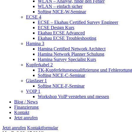
WLAN – Analyse, finde den Fehler
WLAN – einfach sicher
Softing NICE-W-Seminar
ECSE
4
ECSE – Ekahau Certified Survey Engineer
ECSE Design Kurs
Ekahau ECSE Advanced
Ekahau ECSE Troubleshooting
Hamina
3
Hamina Certified Network Architect
Hamina Network Planner Schulung
Hamina Survey Specialist Kurs
Kupferkabel
2
TK-Kupferleitungsqualifizierung und Fehlerortun
Softing NICE-C-Seminar
Glasfaser
1
Softing NICE-F-Seminar
VOIP
1
Workshop VoIP verstehen und messen
Blog / News
Finanzierung
Kontakt
Jetzt anrufen
Jetzt anrufen
Kontaktformular